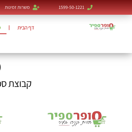
1599-50-1221
משרות זמינות
דף הבית
ס
ס
קבוצת ספי