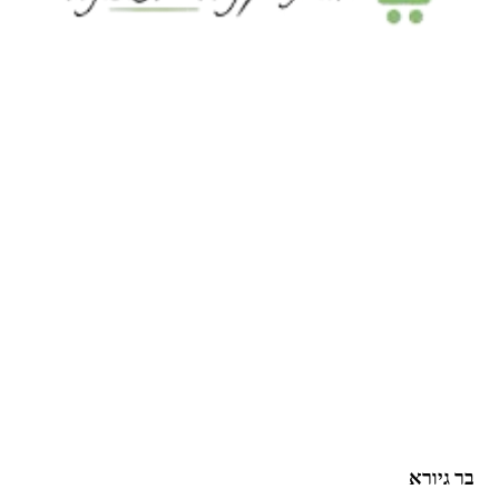
בר גיורא